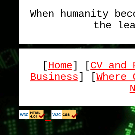
When humanity bec
the le
[
Home
] [
CV and 
Business
] [
Where 