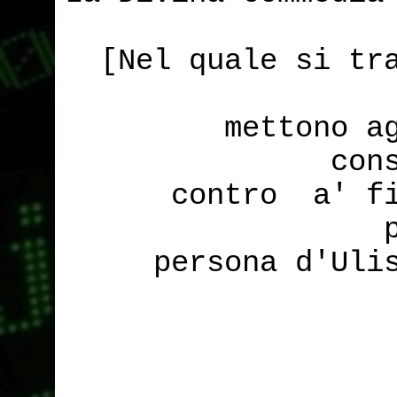
[Nel quale si tr
mettono a
con
contro a' fi
persona d'Uli