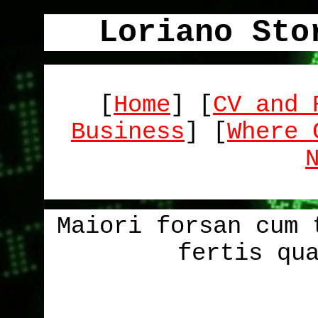
Loriano Sto
[
Home
] [
CV and 
Business
] [
Where 
Maiori forsan cum 
fertis qu